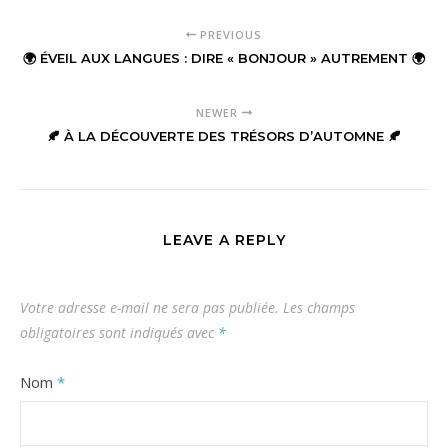
PREVIOUS
🌍 ÉVEIL AUX LANGUES : DIRE « BONJOUR » AUTREMENT 🌍
NEWER
🍂 À LA DÉCOUVERTE DES TRÉSORS D’AUTOMNE 🍂
LEAVE A REPLY
Votre adresse e-mail ne sera pas publiée.
Les champs
obligatoires sont indiqués avec
*
Nom
*