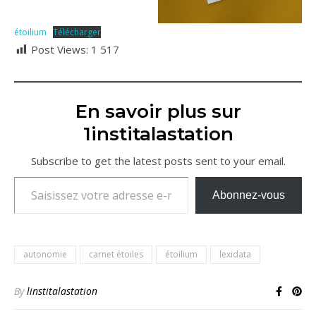
étoilium
Télécharger
Post Views:
1 517
En savoir plus sur
1institalastation
Subscribe to get the latest posts sent to your email.
Saisissez votre adresse e-mail…
Abonnez-vous
autonomie
carnet étoiles
étoilium
lexidata
By
linstitalastation