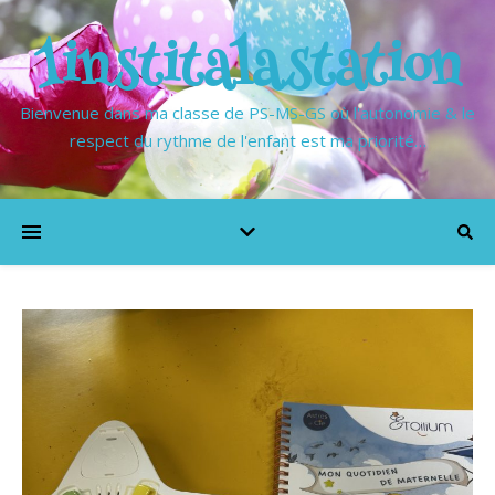
1institalastation
Bienvenue dans ma classe de PS-MS-GS où l'autonomie & le
respect du rythme de l'enfant est ma priorité…