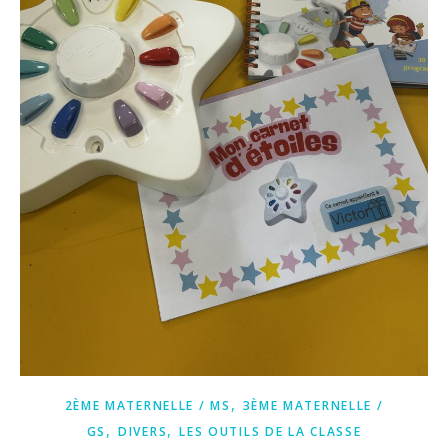
,
2ÈME MATERNELLE / MS
3ÈME MATERNELLE /
,
,
GS
DIVERS
LES OUTILS DE LA CLASSE