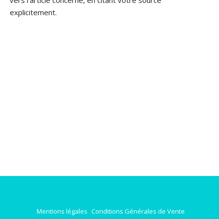
vers l’article concerné, en citant votre source
explicitement.
Mentions légales
Conditions Générales de Vente