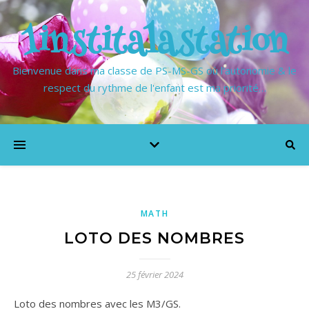
1institalastation
Bienvenue dans ma classe de PS-MS-GS où l'autonomie & le
respect du rythme de l'enfant est ma priorité…
MATH
LOTO DES NOMBRES
25 février 2024
Loto des nombres avec les M3/GS.