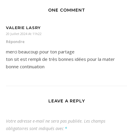
ONE COMMENT
VALERIE LASRY
20 Juillet 2024 At 11h22
Répondre
merci beaucoup pour ton partage
ton sit est rempli de très bonnes idées pour la mater
bonne continuation
LEAVE A REPLY
Votre adresse e-mail ne sera pas publiée.
Les champs
obligatoires sont indiqués avec
*