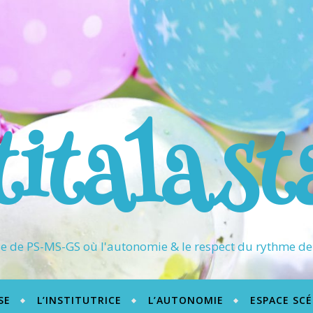
titalast
 de PS-MS-GS où l'autonomie & le respect du rythme de 
SE
L’INSTITUTRICE
L’AUTONOMIE
ESPACE SC