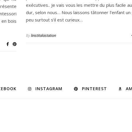
exécutives.. Je vais vous les mettre du plus facile au
présente
dur, selon nous… Nous laissons tâtonner l’enfant un 
tessori
peu surtout s’il est curieux…
 en bois
By
linstitalastation
CEBOOK
INSTAGRAM
PINTEREST
A