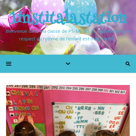
1institalastation
Bienvenue dans ma classe de PS-MS-GS où l'autonomie & le
respect du rythme de l'enfant est ma priorité…