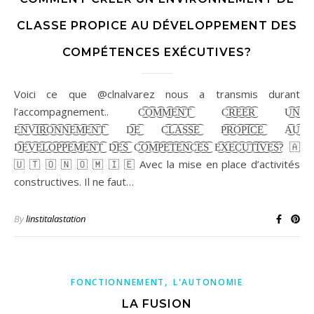
CLASSE PROPICE AU DÉVELOPPEMENT DES
COMPÉTENCES EXÉCUTIVES?
Voici ce que @clnalvarez nous a transmis durant
l’accompagnement.. C͜͡O͜͡M͜͡M͜͡E͜͡N͜͡T͜͡ C͜͡R͜͡E͜͡E͜͡R͜͡ U͜͡N͜͡
E͜͡N͜͡V͜͡I͜͡R͜͡O͜͡N͜͡N͜͡E͜͡M͜͡E͜͡N͜͡T͜͡ D͜͡E͜͡ C͜͡L͜͡A͜͡S͜͡S͜͡E͜͡ P͜͡R͜͡O͜͡P͜͡I͜͡C͜͡E͜͡ A͜͡U͜͡
D͜͡E͜͡V͜͡E͜͡L͜͡O͜͡P͜͡P͜͡E͜͡M͜͡E͜͡N͜͡T͜͡ D͜͡E͜͡S͜͡ C͜͡O͜͡M͜͡P͜͡E͜͡T͜͡E͜͡N͜͡C͜͡E͜͡S͜͡ E͜͡X͜͡E͜͡C͜͡U͜͡T͜͡I͜͡V͜͡E͜͡S͜͡? 🇦
🇺 🇹 🇴 🇳 🇴 🇲 🇮 🇪 Avec la mise en place d’activités
constructives. Il ne faut…
By
linstitalastation
,
FONCTIONNEMENT
L'AUTONOMIE
LA FUSION