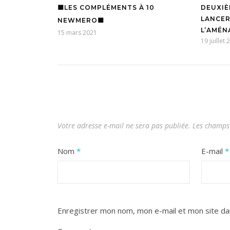
🟨LES COMPLÉMENTS À 10
DEUXIÈ
LANCER
NEWMERO🟨
L’AMÉN
15 mars 2021
19 juillet
Votre adresse e-mail ne sera pas publiée.
Les champs 
Nom
*
E-mail
*
Enregistrer mon nom, mon e-mail et mon site da