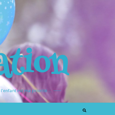
ation
l'enfant est ma priorité…