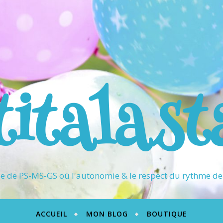
titalast
 de PS-MS-GS où l'autonomie & le respect du rythme de 
ACCUEIL
MON BLOG
BOUTIQUE