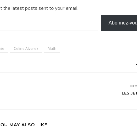
t the latest posts sent to your email.
Abonnez-vo
mie
Celine Alvarez
Math
NE
LES J
YOU MAY ALSO LIKE