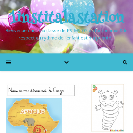
1institalastation
Bienvenue dans ma classe de PS-MS-GS où l'autonomie & le
respect du rythme de l'enfant est ma priorité…