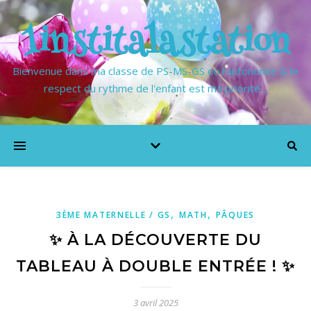
1institalastation
Bienvenue dans ma classe de PS-MS-GS où l'autonomie & le
respect du rythme de l'enfant est ma priorité…
,
,
3ÈME MATERNELLE / GS
MATH
PÂQUES
✨ À LA DÉCOUVERTE DU
TABLEAU À DOUBLE ENTRÉE ! ✨
3 avril 2025