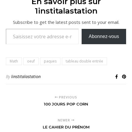
En savoir plus sur
1institalastation
Subscribe to get the latest posts sent to your email.
Saisissez votre adresse e-mail…
Abonnez-vous
Math
oeuf
paques
tableau double entrée
By
linstitalastation
PREVIOUS
100 JOURS POP CORN
NEWER
LE CAHIER DU PRÉNOM