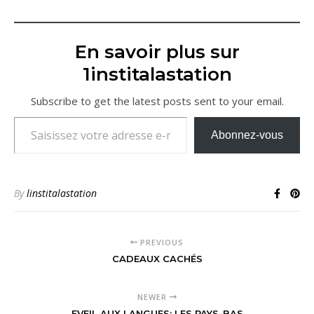
site
Arthérapie
En savoir plus sur
1institalastation
Subscribe to get the latest posts sent to your email.
Saisissez votre adresse e-mail…
Abonnez-vous
By
linstitalastation
PREVIOUS
CADEAUX CACHÉS
NEWER
EVEIL AUX LANGUES: LES PAYS-BAS