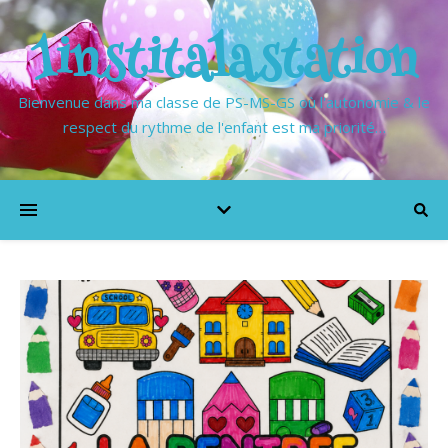
1institalastation
Bienvenue dans ma classe de PS-MS-GS où l'autonomie & le
respect du rythme de l'enfant est ma priorité…