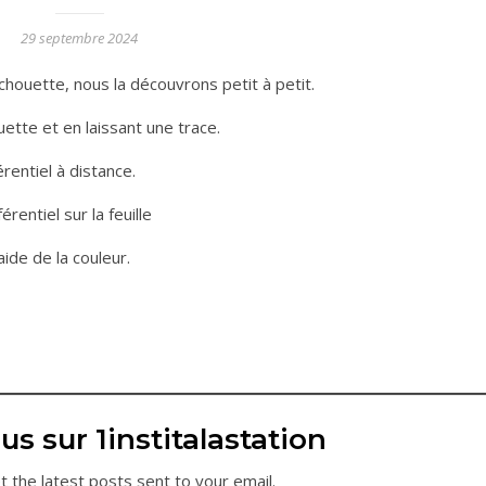
29 septembre 2024
houette, nous la découvrons petit à petit.
uette et en laissant une trace.
rentiel à distance.
rentiel sur la feuille
aide de la couleur.
us sur 1institalastation
t the latest posts sent to your email.