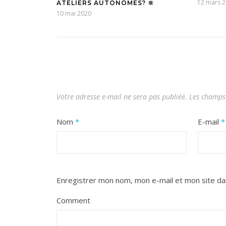
12 mars 
ATELIERS AUTONOMES? 🔆
10 mai 2020
Votre adresse e-mail ne sera pas publiée.
Les champs 
Nom
*
E-mail
*
Enregistrer mon nom, mon e-mail et mon site da
Comment