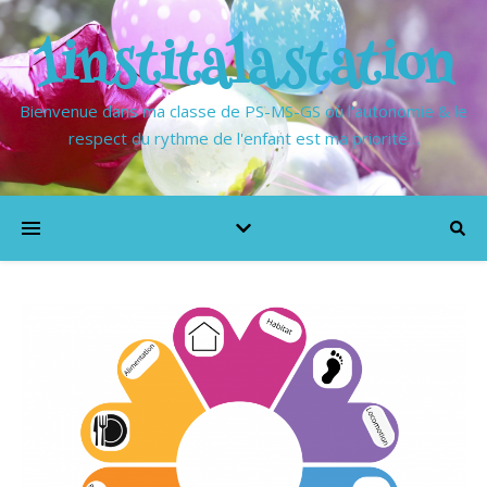
1institalastation
Bienvenue dans ma classe de PS-MS-GS où l'autonomie & le
respect du rythme de l'enfant est ma priorité…