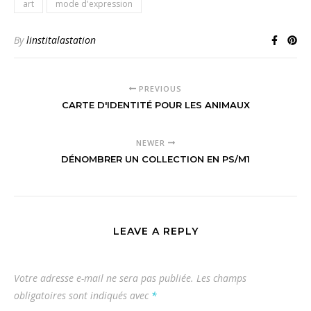
art
mode d'expression
By
linstitalastation
PREVIOUS
CARTE D'IDENTITÉ POUR LES ANIMAUX
NEWER
DÉNOMBRER UN COLLECTION EN PS/M1
LEAVE A REPLY
Votre adresse e-mail ne sera pas publiée.
Les champs
obligatoires sont indiqués avec
*