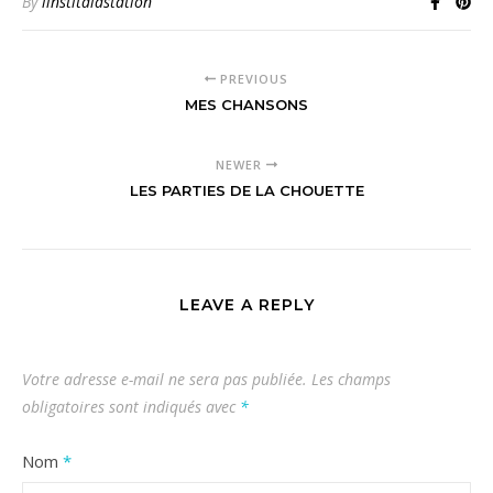
By
linstitalastation
PREVIOUS
MES CHANSONS
NEWER
LES PARTIES DE LA CHOUETTE
LEAVE A REPLY
Votre adresse e-mail ne sera pas publiée.
Les champs
obligatoires sont indiqués avec
*
Nom
*