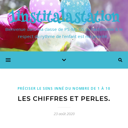
1institalastation
Bienvenue dans ma classe de PS-MS-GS où l'autonomie & le
respect du rythme de l'enfant est ma priorité…
PRÉCISER LE SENS INNÉ DU NOMBRE DE 1 À 10
LES CHIFFRES ET PERLES.
23 août 2020