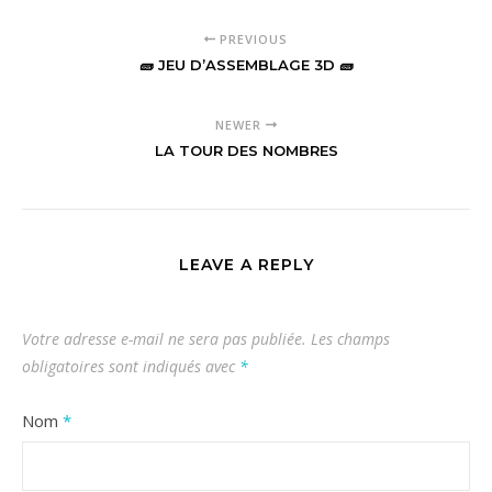
PREVIOUS
🧱 JEU D’ASSEMBLAGE 3D 🧱
NEWER
LA TOUR DES NOMBRES
LEAVE A REPLY
Votre adresse e-mail ne sera pas publiée.
Les champs
obligatoires sont indiqués avec
*
Nom
*