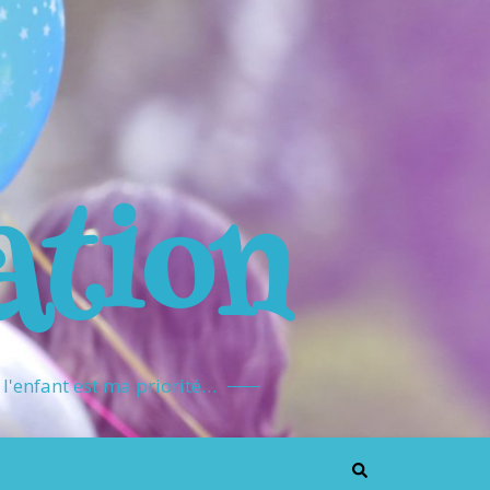
ation
l'enfant est ma priorité…