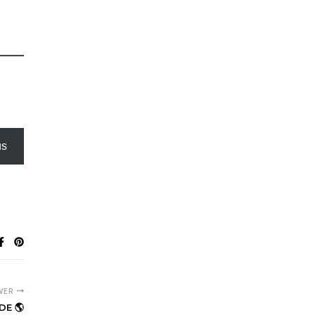
us
WER
DE 🌎