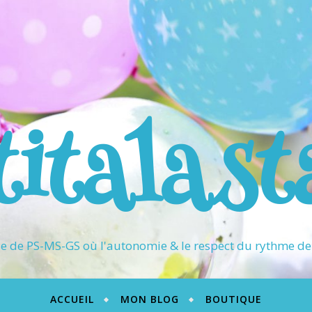
titalast
 de PS-MS-GS où l'autonomie & le respect du rythme de 
ACCUEIL
MON BLOG
BOUTIQUE