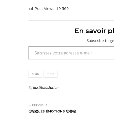
Post Views:
19 569
En savoir pl
Subscribe to ge
Saisissez votre adresse e-mail…
Math
mhm
By
linstitalastation
PREVIOUS
🙂😡😱LES ÉMOTIONS 🙂😡😱