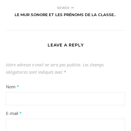
NEWER
LE MUR SONORE ET LES PRÉNOMS DE LA CLASSE..
LEAVE A REPLY
Votre adresse e-mail ne sera pas publiée.
Les champs
obligatoires sont indiqués avec
*
Nom
*
E-mail
*