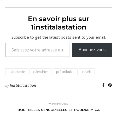
En savoir plus sur
1institalastation
Subscribe to get the latest posts sent to your email.
Saisissez votre adresse e-mail…
Abonnez-vous
autonomie
calendrier
préambules
rituels
By
linstitalastation
PREVIOUS
BOUTEILLES SENSORIELLES ET POUDRE MICA