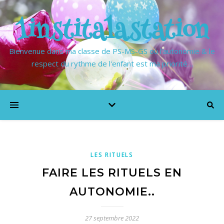
1institalastation
Bienvenue dans ma classe de PS-MS-GS où l'autonomie & le
respect du rythme de l'enfant est ma priorité…
LES RITUELS
FAIRE LES RITUELS EN
AUTONOMIE..
27 septembre 2022