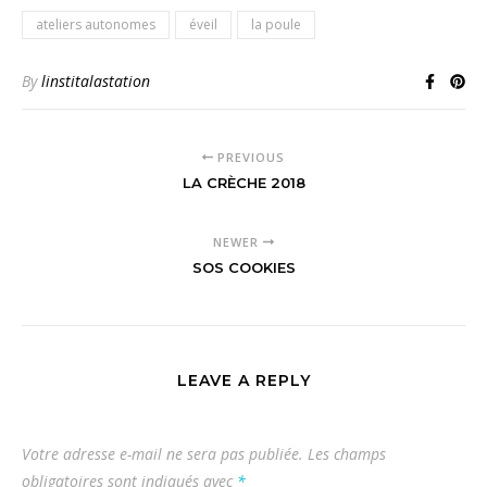
ateliers autonomes
éveil
la poule
By
linstitalastation
PREVIOUS
LA CRÈCHE 2018
NEWER
SOS COOKIES
LEAVE A REPLY
Votre adresse e-mail ne sera pas publiée.
Les champs
obligatoires sont indiqués avec
*