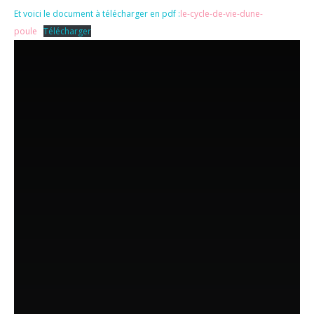
Et voici le document à télécharger en pdf :
le-cycle-de-vie-dune-
poule
Télécharger