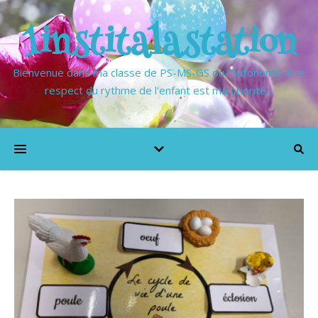
1institalastation
Bienvenue dans ma classe de PS-MS-GS où l'autonomie & le
respect du rythme de l'enfant est ma priorité…