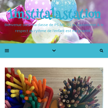
1institalastation
Bienvenue dans ma classe de PS-MS-GS où l'autonomie & le
respect du rythme de l'enfant est ma priorité…