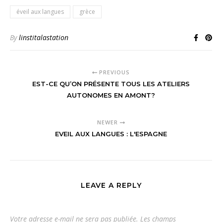
éveil aux langues
grèce
By
linstitalastation
PREVIOUS
EST-CE QU’ON PRÉSENTE TOUS LES ATELIERS
AUTONOMES EN AMONT?
NEWER
EVEIL AUX LANGUES : L'ESPAGNE
LEAVE A REPLY
Votre adresse e-mail ne sera pas publiée.
Les champs