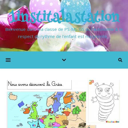
1institalastation
Bienvenue dans ma classe de PS-MS-GS où l'autonomie & le
respect du rythme de l'enfant est ma priorité…