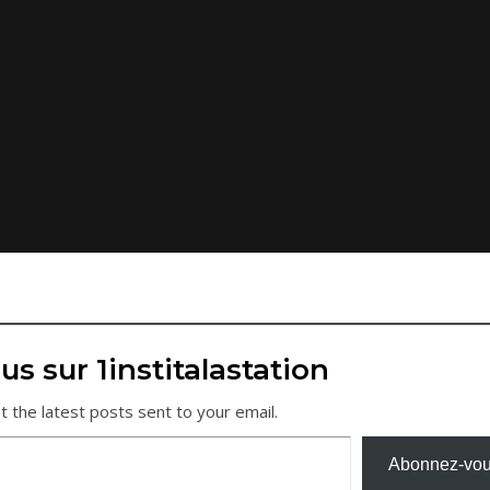
us sur 1institalastation
t the latest posts sent to your email.
Abonnez-vo