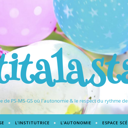
titalast
 de PS-MS-GS où l'autonomie & le respect du rythme de 
SE
L’INSTITUTRICE
L’AUTONOMIE
ESPACE SC