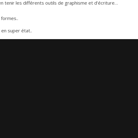
n tenir les différents outils de graphisme et d’écriture…
 formes..
 en super état..