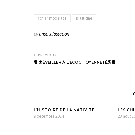
fichier modelage
plasticine
By
linstitalastation
PREVIOUS
🗑 🌍ÉVEILLER À L’ÉCOCITOYENNETÉ🌎🗑
L’HISTOIRE DE LA NATIVITÉ
LES CHI
9 décembre 2024
23 août 2