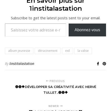
En savoir plus sur
1institalastation
Subscribe to get the latest posts sent to your email.
Saisissez votre adresse e-mail…
Abonnez-vous
album jeunesse
déracinement
exil
la valise
By
linstitalastation
PREVIOUS
🔵🔴🔶DÉVELOPPER SA CRÉATIVITÉ AVEC HERVÉ
TULLET..🔵🔴🔶
NEWER