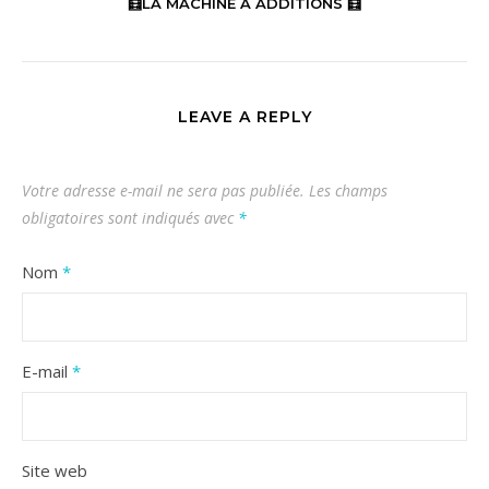
🧮LA MACHINE À ADDITIONS 🧮
LEAVE A REPLY
Votre adresse e-mail ne sera pas publiée.
Les champs
obligatoires sont indiqués avec
*
Nom
*
E-mail
*
Site web