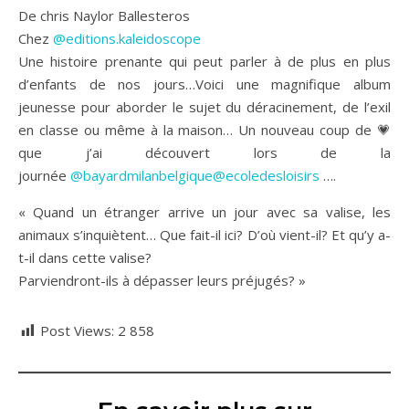
De chris Naylor Ballesteros
Chez
@editions.kaleidoscope
Une histoire prenante qui peut parler à de plus en plus
d’enfants de nos jours…Voici une magnifique album
jeunesse pour aborder le sujet du déracinement, de l’exil
en classe ou même à la maison… Un nouveau coup de 💗
que j’ai découvert lors de la
journée
@bayardmilanbelgique
@ecoledesloisirs
….
« Quand un étranger arrive un jour avec sa valise, les
animaux s’inquiètent… Que fait-il ici? D’où vient-il? Et qu’y a-
t-il dans cette valise?
Parviendront-ils à dépasser leurs préjugés? »
Post Views:
2 858