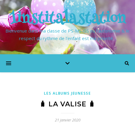
1institalastation
Bienvenue dans ma classe de PS-MS-GS où l'autonomie & le
respect du rythme de l'enfant est ma priorité…
LES ALBUMS JEUNESSE
🧳 LA VALISE 🧳
21 janvier 2020