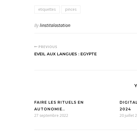
etiquettes
pinces
By
linstitalastation
PREVIOUS
EVEIL AUX LANGUES : EGYPTE
FAIRE LES RITUELS EN
DIGITA
AUTONOMIE..
2024
27 septembre 2022
20 juillet