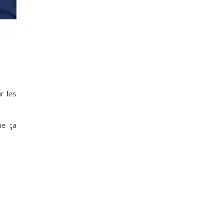
r les
ue ça