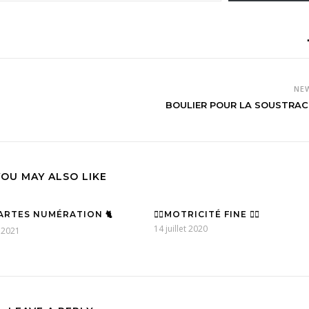
NE
BOULIER POUR LA SOUSTRAC
YOU MAY ALSO LIKE
CARTES NUMÉRATION 🐈
✋🏽MOTRICITÉ FINE ✋🏻
14 juillet 2020
r 2021