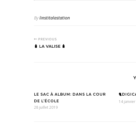
By
linstitalastation
PREVIOUS
🧳 LA VALISE 🧳
LE SAC À ALBUM: DANS LA COUR
🐈DIGI
DE L’ÉCOLE
14 janvie
28 juillet 2019