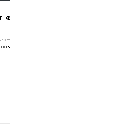
WER
TION