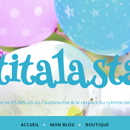
titalast
 de PS-MS-GS où l'autonomie & le respect du rythme de 
ACCUEIL
MON BLOG
BOUTIQUE