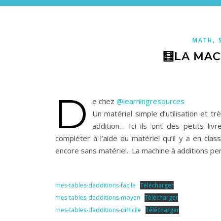
,
MATH
🧮LA MAC
D
e chez
@learningresources
Un matériel simple d’utilisation et t
addition… Ici ils ont des petits liv
compléter à l’aide du matériel qu’il y a en class
encore sans matériel.. La machine à additions p
mes-tables-dadditions-facile
Télécharger
mes-tables-dadditions-moyen
Télécharger
mes-tables-dadditions-difficile
Télécharger