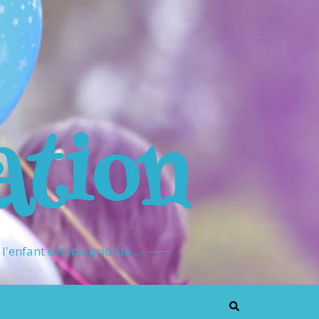
ation
l'enfant est ma priorité…