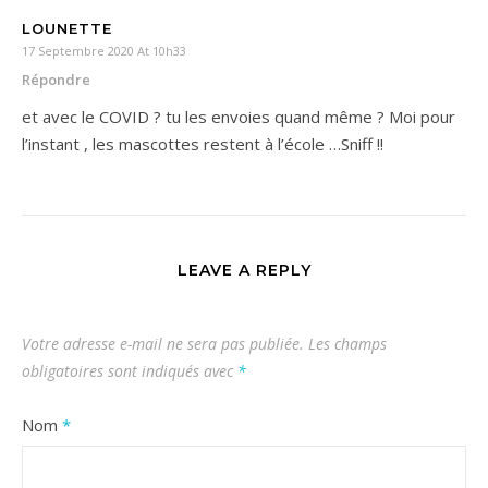
LOUNETTE
17 Septembre 2020 At 10h33
Répondre
et avec le COVID ? tu les envoies quand même ? Moi pour
l’instant , les mascottes restent à l’école …Sniff !!
LEAVE A REPLY
Votre adresse e-mail ne sera pas publiée.
Les champs
obligatoires sont indiqués avec
*
Nom
*