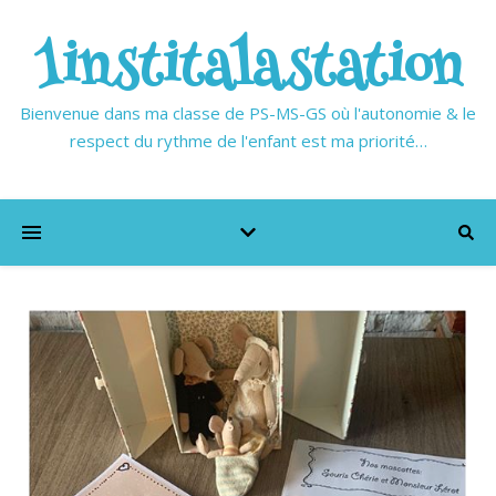
1institalastation
Bienvenue dans ma classe de PS-MS-GS où l'autonomie & le
respect du rythme de l'enfant est ma priorité…