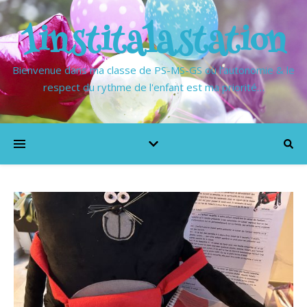
1institalastation
Bienvenue dans ma classe de PS-MS-GS où l'autonomie & le
respect du rythme de l'enfant est ma priorité…