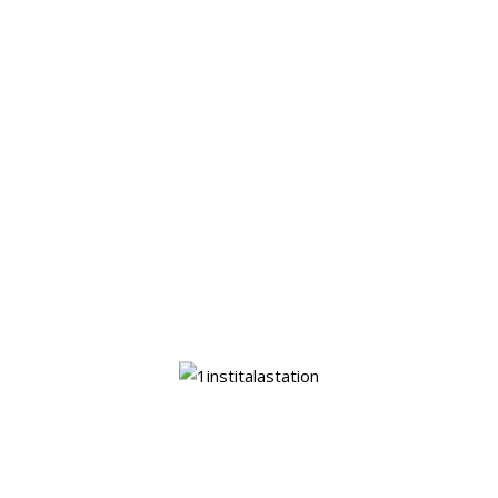
le toucher
tuff tray
By
linstitalastation
PREVIOUS
BOÎTE DE DÉCOMPOSITION
NEWER
LES CHIFFRES
LEAVE A REPLY
Votre adresse e-mail ne sera pas publiée.
Les champs
obligatoires sont indiqués avec
*