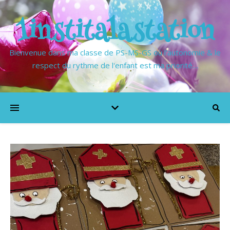
1institalastation
Bienvenue dans ma classe de PS-MS-GS où l'autonomie & le
respect du rythme de l'enfant est ma priorité…