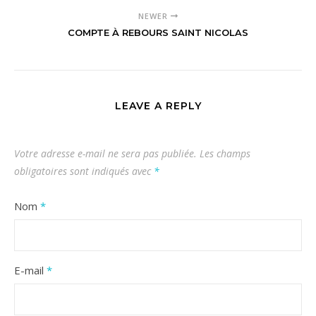
NEWER
COMPTE À REBOURS SAINT NICOLAS
LEAVE A REPLY
Votre adresse e-mail ne sera pas publiée.
Les champs
obligatoires sont indiqués avec
*
Nom
*
E-mail
*