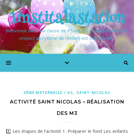
1institalastation
Bienvenue dans ma classe de PS-MS-GS où l'autonomie & le
respect du rythme de l'enfant est ma priorité…
,
3ÈME MATERNELLE / GS
SAINT-NICOLAS
ACTIVITÉ SAINT NICOLAS – RÉALISATION
DES M3
1️⃣ Les étapes de l’activité 1. Préparer le fond Les enfants