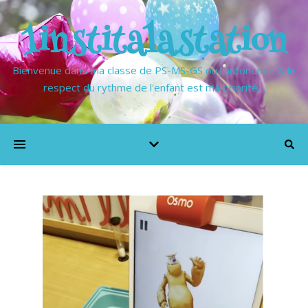
1institalastation
Bienvenue dans ma classe de PS-MS-GS où l'autonomie & le
respect du rythme de l'enfant est ma priorité…