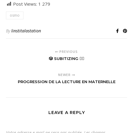
Post Views:
1 279
osmo
By
linstitalastation
PREVIOUS
🎲 SUBITIZING 🖐🏼
NEWER
PROGRESSION DE LA LECTURE EN MATERNELLE
LEAVE A REPLY
Votre adresse e-mail ne sera pas publiée.
Les champs