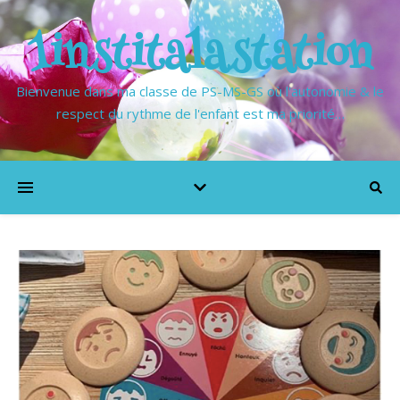
1institalastation
Bienvenue dans ma classe de PS-MS-GS où l'autonomie & le
respect du rythme de l'enfant est ma priorité…