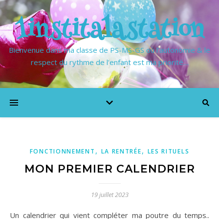
1institalastation
Bienvenue dans ma classe de PS-MS-GS où l'autonomie & le
respect du rythme de l'enfant est ma priorité…
,
,
FONCTIONNEMENT
LA RENTRÉE
LES RITUELS
MON PREMIER CALENDRIER
19 juillet 2023
Un calendrier qui vient compléter ma poutre du temps..