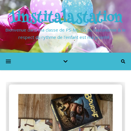
1institalastation
Bienvenue dans ma classe de PS-MS-GS où l'autonomie & le
respect du rythme de l'enfant est ma priorité…