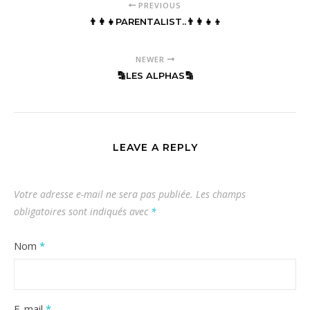
PREVIOUS
👨‍👩‍👧PARENTALIST..👨‍👩‍👧‍👦
NEWER
🔡LES ALPHAS🔡
LEAVE A REPLY
Votre adresse e-mail ne sera pas publiée.
Les champs
obligatoires sont indiqués avec
*
Nom
*
E-mail
*