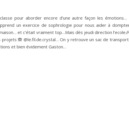
e classe pour aborder encore d’une autre façon les émotions…
 apprend un exercice de sophrologie pour nous aider à dompte
 maison… et c’était vraiment top…Mais dès jeudi direction l’ecole🎉
projets 🙈 @le.fil.de.crystal… On y retrouve un sac de transport.
otions et bien évidement Gaston…