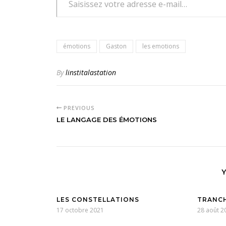
émotions
Gaston
les emotions
By
linstitalastation
PREVIOUS
LE LANGAGE DES ÉMOTIONS
LES CONSTELLATIONS
TRANCH
17 octobre 2021
28 août 2