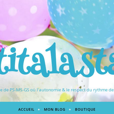
titalast
 de PS-MS-GS où l'autonomie & le respect du rythme de 
ACCUEIL
MON BLOG
BOUTIQUE