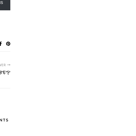
us
WER
̥ͦE̥ͦS̥ͦ
NTS