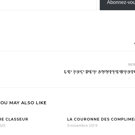
Abonnez-vo
NE
L̥ͦE̥ͦ S̥ͦḀͦC̥ͦ D̥ͦE̥ͦS̥ͦ ḀͦN̥ͦN̥ͦI̥ͦV̥ͦE̥ͦR̥ͦS̥ͦḀͦI̥ͦR
YOU MAY ALSO LIKE
E CLASSEUR
LA COURONNE DES COMPLIME
020
9 novembre 2019