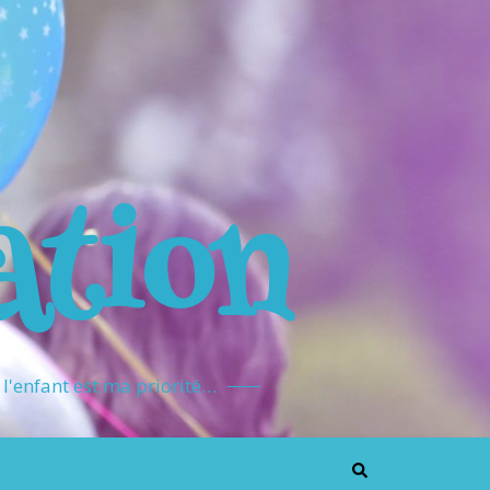
ation
l'enfant est ma priorité…