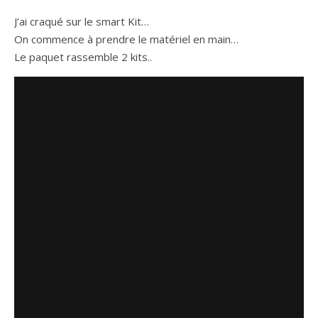
J’ai craqué sur le smart Kit…
On commence à prendre le matériel en main…
Le paquet rassemble 2 kits..