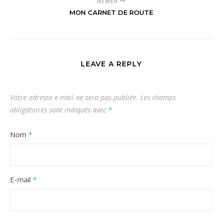
NEWER
MON CARNET DE ROUTE
LEAVE A REPLY
Votre adresse e-mail ne sera pas publiée.
Les champs
obligatoires sont indiqués avec
*
Nom
*
E-mail
*