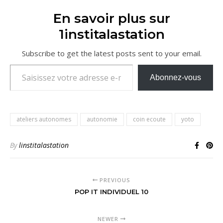
En savoir plus sur
1institalastation
Subscribe to get the latest posts sent to your email.
Saisissez votre adresse e-mail…
Abonnez-vous
ateliers autonomes
autonomie
coin ecoute
yoto
By
linstitalastation
PREVIOUS
POP IT INDIVIDUEL 10
NEWER