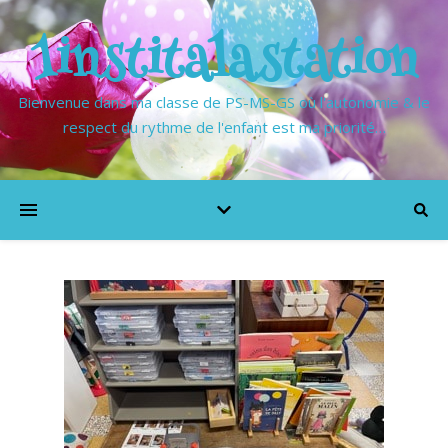
1institalastation
Bienvenue dans ma classe de PS-MS-GS où l'autonomie & le
respect du rythme de l'enfant est ma priorité…