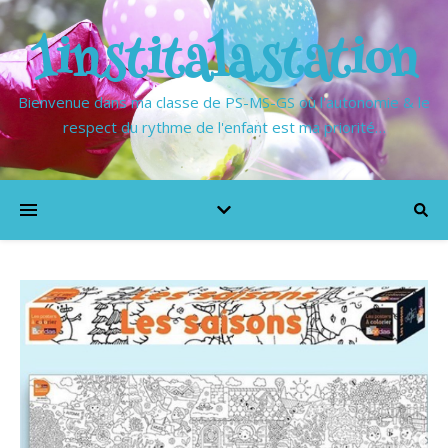
1institalastation
Bienvenue dans ma classe de PS-MS-GS où l'autonomie & le
respect du rythme de l'enfant est ma priorité…