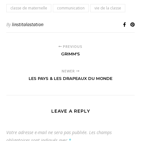
classe de maternelle
communication
vie de la classe
By
linstitalastation
PREVIOUS
GRIMM'S
NEWER
LES PAYS & LES DRAPEAUX DU MONDE
LEAVE A REPLY
Votre adresse e-mail ne sera pas publiée.
Les champs
obligatoires sont indiqués avec
*