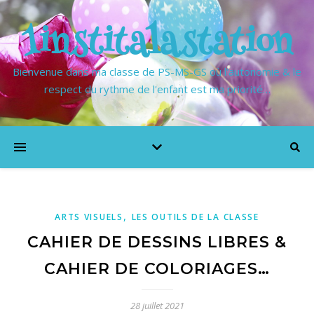
1institalastation
Bienvenue dans ma classe de PS-MS-GS où l'autonomie & le
respect du rythme de l'enfant est ma priorité…
,
ARTS VISUELS
LES OUTILS DE LA CLASSE
CAHIER DE DESSINS LIBRES &
CAHIER DE COLORIAGES…
28 juillet 2021