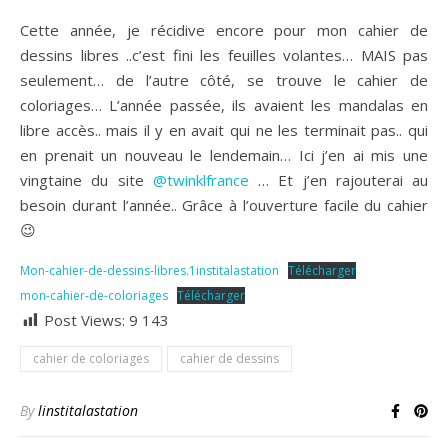
Cette année, je récidive encore pour mon cahier de
dessins libres ..c’est fini les feuilles volantes… MAIS pas
seulement… de l’autre côté, se trouve le cahier de
coloriages… L’année passée, ils avaient les mandalas en
libre accès.. mais il y en avait qui ne les terminait pas.. qui
en prenait un nouveau le lendemain… Ici j’en ai mis une
vingtaine du site
@twinklfrance
… Et j’en rajouterai au
besoin durant l’année.. Grâce à l’ouverture facile du cahier
😉
Mon-cahier-de-dessins-libres.1institalastation
Télécharger
mon-cahier-de-coloriages
Télécharger
Post Views:
9 143
cahier de coloriages
cahier de dessins
By
linstitalastation