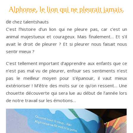
A͙l͙p͙h͙o͙n͙s͙e͙, l͙e͙ l͙i͙o͙n͙ q͙u͙i͙ n͙e͙ p͙l͙e͙u͙r͙a͙i͙t͙ j͙a͙m͙a͙i͙s͙.
de
chez talentshauts
C’est l’histoire d’un lion qui ne pleure pas, car c’est un
animal majestueux et courageux. Mais finalement… Et s’il
avait le droit de pleurer ? Et si pleurer nous faisait nous
sentir mieux ?
C’est tellement important d’apprendre aux enfants que ce
n’est pas mal vu de pleurer, enfouir ses sentiments n’est
pas le meilleur moyen pour s’épanouir, il vaut mieux
extérioriser ! M’être des mots sur ce qu’on ressent… Une
chouette découverte qui sera lue au début de l’année lors
de notre travail sur les émotions…