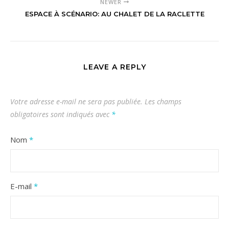
NEWER
ESPACE À SCÉNARIO: AU CHALET DE LA RACLETTE
LEAVE A REPLY
Votre adresse e-mail ne sera pas publiée.
Les champs
obligatoires sont indiqués avec
*
Nom
*
E-mail
*