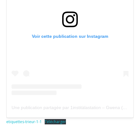
Voir cette publication sur Instagram
Une publication partagée par 1institàlastation – Gwena (@1institalastation)
etiquettes-trieur-1-1
Télécharger