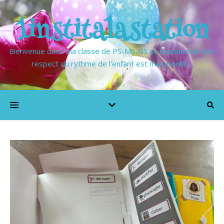
1institalastation
Bienvenue dans ma classe de PS-MS-GS où l'autonomie & le
respect du rythme de l'enfant est ma priorité…