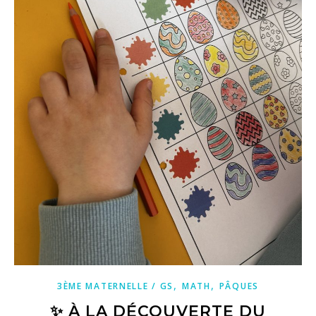
,
,
3ÈME MATERNELLE / GS
MATH
PÂQUES
✨ À LA DÉCOUVERTE DU