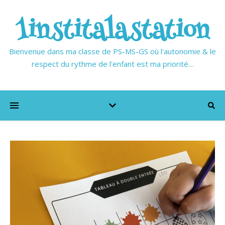
1institalastation
Bienvenue dans ma classe de PS-MS-GS où l'autonomie & le
respect du rythme de l'enfant est ma priorité…