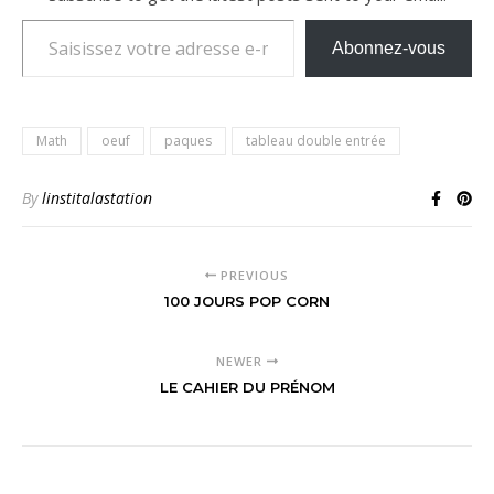
Saisissez votre adresse e-mail…
Abonnez-vous
Math
oeuf
paques
tableau double entrée
By
linstitalastation
PREVIOUS
100 JOURS POP CORN
NEWER
LE CAHIER DU PRÉNOM