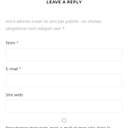
LEAVE A REPLY
Votre adresse e-mail ne sera pas publiée.
Les champs
obligatoires sont indiqués avec
*
Nom
*
E-mail
*
Site web
Enregistrer mon nom, mon e-mail et mon site dans le