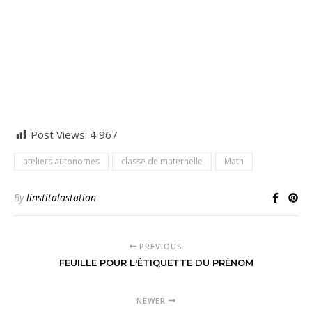
Post Views:
4 967
ateliers autonomes
classe de maternelle
Math
By
linstitalastation
PREVIOUS
FEUILLE POUR L'ÉTIQUETTE DU PRÉNOM
NEWER