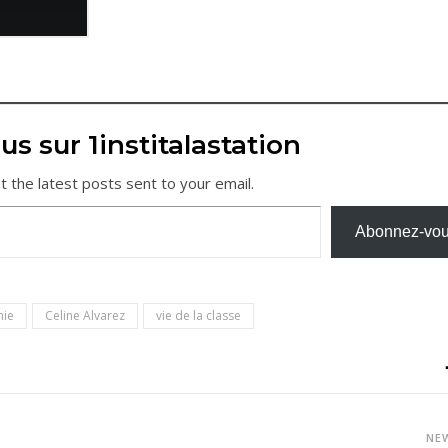
us sur 1institalastation
t the latest posts sent to your email.
Abonnez-vo
mie
Celine Alvarez
vie de la classe
NE