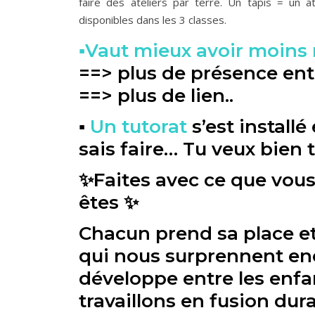
faire des ateliers par terre. Un tapis = un a
disponibles dans les 3 classes.
▪️Vaut mieux avoir moin
==> plus de présence entr
==> plus de lien..
▪️
Un tutorat
s’est installé
sais faire… Tu veux bien
✨Faites avec ce que vous
êtes ✨
Chacun prend sa place e
qui nous surprennent enc
développe entre les enfa
travaillons en fusion du