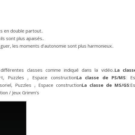
s en double partout..
ils sont plus apaisés..
léguer, les moments d’autonomie sont plus harmonieux..
ifférentes classes comme indiqué dans la vidéo..
La class
art, Puzzles
,
Espace construction
La classe de PS/MS
: E
oriel, Puzzles , Espace construction
La classe de MS/GS
:E
tion / Jeux Grimm’s