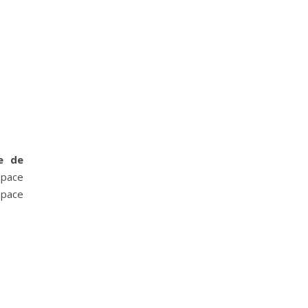
e de
space
space