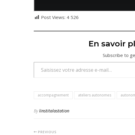
Post Views:
4 526
En savoir pl
Subscribe to ge
Saisissez votre adresse e-mail…
accompagnement
ateliers autonomes
autono
By
linstitalastation
PREVIOUS