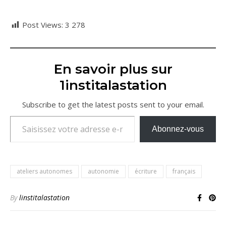
Post Views:
3 278
En savoir plus sur
1institalastation
Subscribe to get the latest posts sent to your email.
Saisissez votre adresse e-mail…
Abonnez-vous
ateliers autonomes
autonomie
écriture
français
By
linstitalastation