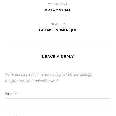
PREVIOUS
AUTOMATISER
NEWER
LA FRISE NUMÉRIQUE
LEAVE A REPLY
Votre adresse e-mail ne sera pas publiée.
Les champs
obligatoires sont indiqués avec
*
Nom
*