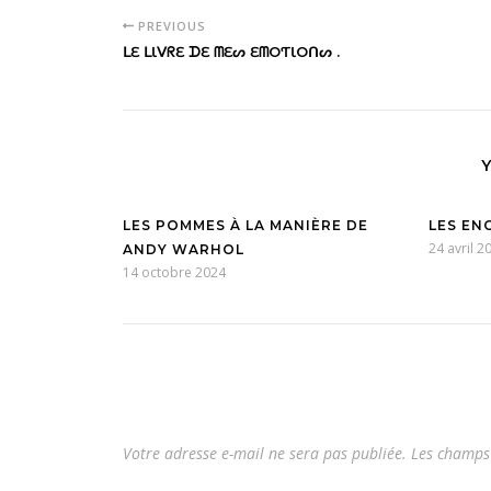
PREVIOUS
ᒪƐ ᒪƖᐯᖇƐ ᗪƐ ᗰƐᔕ ƐᗰOƬƖOᑎᔕ .
LES POMMES À LA MANIÈRE DE
LES EN
24 avril 2
ANDY WARHOL
14 octobre 2024
Votre adresse e-mail ne sera pas publiée.
Les champs 