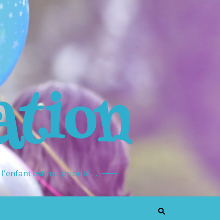
ation
l'enfant est ma priorité…