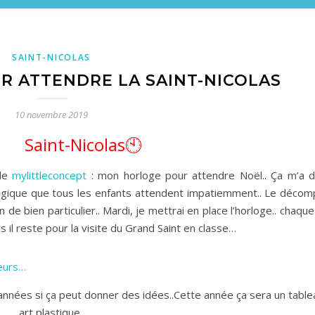
SAINT-NICOLAS
 ATTENDRE LA SAINT-NICOLAS
10 novembre 2019
Saint-Nicolas🕙
 de
mylittleconcept
: mon horloge pour attendre Noël.. Ça m’a 
elgique que tous les enfants attendent impatiemment.. Le décom
e bien particulier.. Mardi, je mettrai en place l’horloge.. chaque
s il reste pour la visite du Grand Saint en classe…
eurs…
années si ça peut donner des idées..Cette année ça sera un table
art plastique..