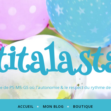
titalast
 de PS-MS-GS où l'autonomie & le respect du rythme de 
ACCUEIL
MON BLOG
BOUTIQUE