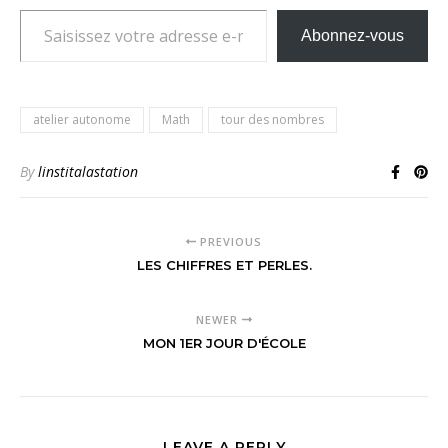
Saisissez votre adresse e-mail…
Abonnez-vous
atelier autonome
Math
tour des nombres
By
linstitalastation
PREVIOUS
LES CHIFFRES ET PERLES.
NEWER
MON 1ER JOUR D'ÉCOLE
LEAVE A REPLY