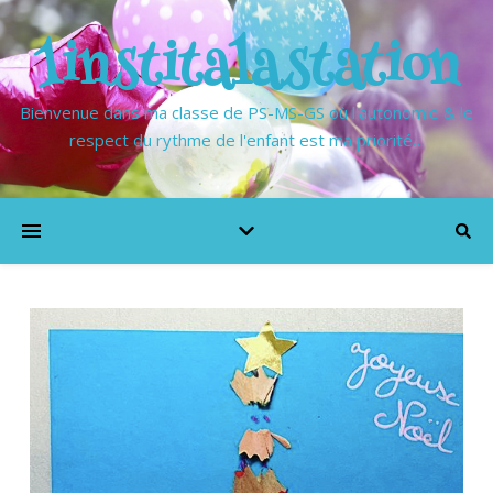
1institalastation
Bienvenue dans ma classe de PS-MS-GS où l'autonomie & le
respect du rythme de l'enfant est ma priorité…