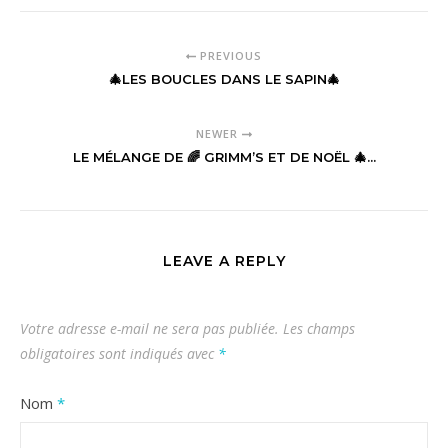
PREVIOUS
🎄LES BOUCLES DANS LE SAPIN🎄
NEWER
LE MÉLANGE DE 🌈 GRIMM’S ET DE NOËL 🎄...
LEAVE A REPLY
Votre adresse e-mail ne sera pas publiée.
Les champs
obligatoires sont indiqués avec
*
Nom
*