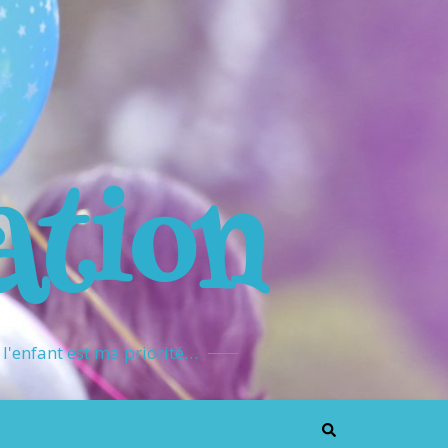
ation
l'enfant est ma priorité…