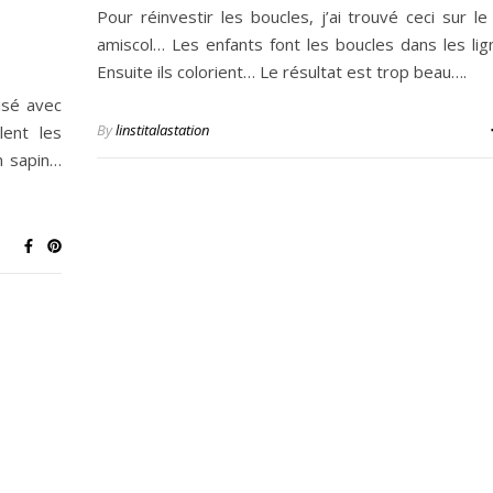
Pour réinvestir les boucles, j’ai trouvé ceci sur le
amiscol… Les enfants font les boucles dans les li
Ensuite ils colorient… Le résultat est trop beau….
isé avec
By
linstitalastation
lent les
n sapin…