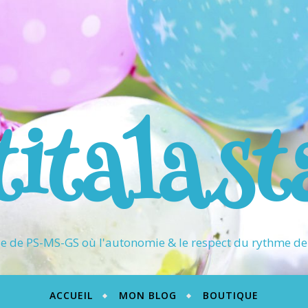
titalast
 de PS-MS-GS où l'autonomie & le respect du rythme de 
ACCUEIL
MON BLOG
BOUTIQUE