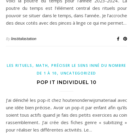
Voici la poutre du temps pour l’année 2023-2024.. La
poutre du temps est l’élément central des rituels pour
pouvoir se situer dans le temps, dans l’année.. Je l’accroche
des deux cotés avec des pinces à linge ce qui me permet…
By
linstitalastation
,
,
LES RITUELS
MATH
PRÉCISER LE SENS INNÉ DU NOMBRE
,
DE 1 À 10
UNCATEGORIZED
POP IT INDIVIDUEL 10
J’ai déniché les pop-it chez houtenonderwijsmateriaal avec
une idée bien précise.. Avoir un pop-it par enfant afin qu’ils
soient tous actifs quand je fais des petits exercices au coin
rassemblement.. J’ai crée des fiches genre « subitizing »
pour réaliser les différentes activités. Le…