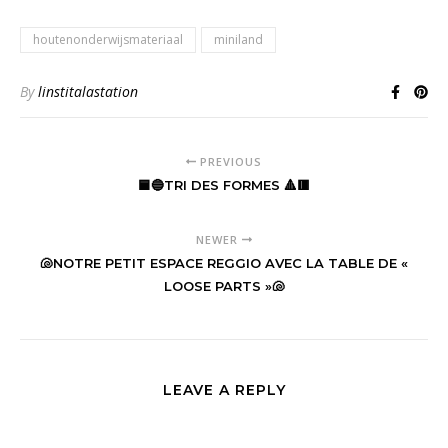
houtenonderwijsmateriaal
miniland
By
linstitalastation
PREVIOUS
🟦🔵TRI DES FORMES 🔺🟥
NEWER
🐚NOTRE PETIT ESPACE REGGIO AVEC LA TABLE DE «
LOOSE PARTS »🐚
LEAVE A REPLY