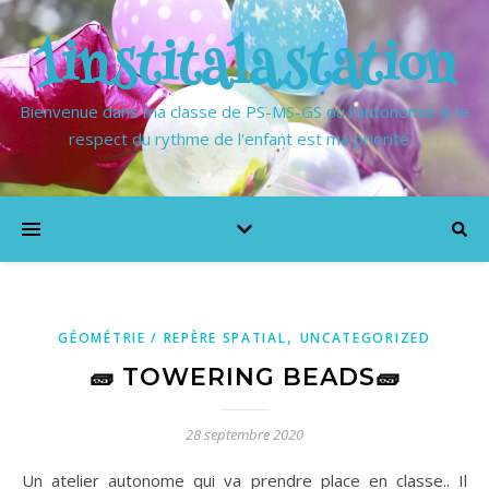
1institalastation
Bienvenue dans ma classe de PS-MS-GS où l'autonomie & le
respect du rythme de l'enfant est ma priorité…
,
GÉOMÉTRIE / REPÈRE SPATIAL
UNCATEGORIZED
🧱 TOWERING BEADS🧱
28 septembre 2020
Un atelier autonome qui va prendre place en classe.. Il